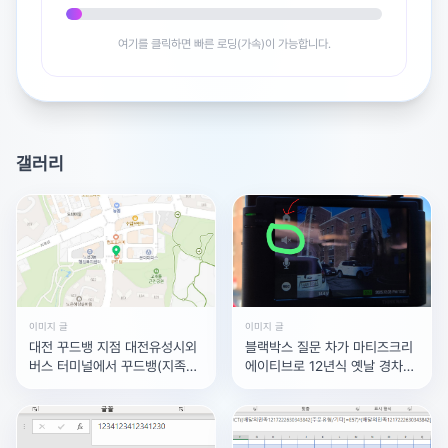
여기를 클릭하면 빠른 로딩(가속)이 가능합니다.
갤러리
이미지 글
이미지 글
대전 꾸드뱅 지점 대전유성시외
블랙박스 질문 차가 마티즈크리
버스 터미널에서 꾸드뱅(지족점)
에이티브로 12년식 옛날 경차인
이가깝나요 아님 꾸드뱅베이커
데블랙박스가 있긴 한데, 녹화영
스(둔산동)가 더 가깝나요?자차
상 소리는 안나오는것
로 이동하고 싶은데..